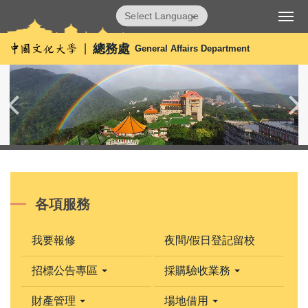
跳
Powered by
Translate
到
主
總務處
General Affairs Department
要
內
容
區
各項服務
我要報修
夜間/假日登記留校
招標公告專區
採購驗收業務
財產管理
場地借用